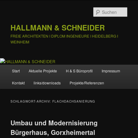
Zum
Zum
primären
sekundären
Such
Inhalt
Inhalt
springen
springen
HALLMANN & SCHNEIDER
FREIE ARCHITEKTEN I DIPLOM INGENIEURE I HEIDELBERG I
WEINHEIM
Hauptmenü
Start
Aktuelle Projekte
H & S Büroprofil
Impressum
Kontakt
links/downloads
Projekte/Referenzen
SCHLAGWORT-ARCHIV:
FLACHDACHSANIERUNG
Umbau und Modernisierung
Bürgerhaus, Gorxheimertal