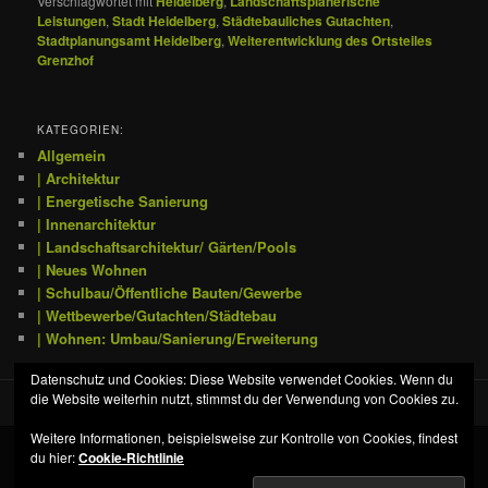
Verschlagwortet mit
Heidelberg
,
Landschaftsplanerische
Leistungen
,
Stadt Heidelberg
,
Städtebauliches Gutachten
,
Stadtplanungsamt Heidelberg
,
Weiterentwicklung des Ortsteiles
Grenzhof
KATEGORIEN:
Allgemein
| Architektur
| Energetische Sanierung
| Innenarchitektur
| Landschaftsarchitektur/ Gärten/Pools
| Neues Wohnen
| Schulbau/Öffentliche Bauten/Gewerbe
| Wettbewerbe/Gutachten/Städtebau
| Wohnen: Umbau/Sanierung/Erweiterung
Datenschutz und Cookies: Diese Website verwendet Cookies. Wenn du
die Website weiterhin nutzt, stimmst du der Verwendung von Cookies zu.
Weitere Informationen, beispielsweise zur Kontrolle von Cookies, findest
du hier:
Cookie-Richtlinie
Datenschutz
Stolz präsentiert von WordPress