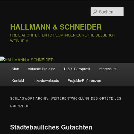
Zum
Zum
primären
sekundären
Such
Inhalt
Inhalt
springen
springen
HALLMANN & SCHNEIDER
FREIE ARCHITEKTEN I DIPLOM INGENIEURE I HEIDELBERG I
WEINHEIM
Hauptmenü
Start
Aktuelle Projekte
H & S Büroprofil
Impressum
Kontakt
links/downloads
Projekte/Referenzen
SCHLAGWORT-ARCHIV:
WEITERENTWICKLUNG DES ORTSTEILES
GRENZHOF
Städtebauliches Gutachten