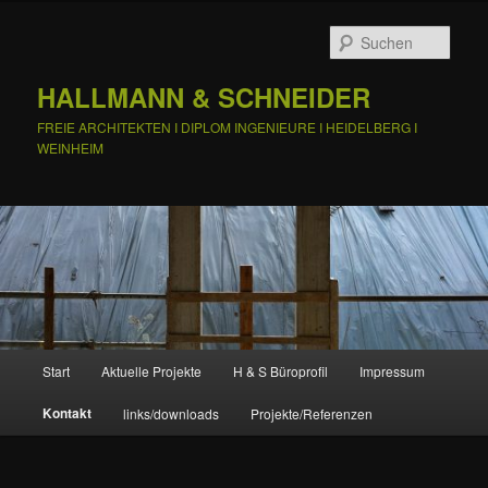
Zum
primären
Such
Inhalt
springen
HALLMANN & SCHNEIDER
FREIE ARCHITEKTEN I DIPLOM INGENIEURE I HEIDELBERG I
WEINHEIM
Hauptmenü
Start
Aktuelle Projekte
H & S Büroprofil
Impressum
Kontakt
links/downloads
Projekte/Referenzen