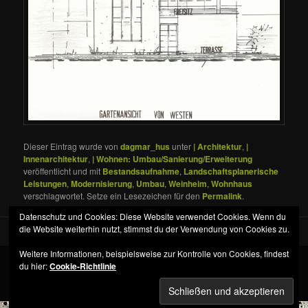
Dieser Eintrag wurde von
dagmar_hus
unter
| Architektur
,
|
Innenarchitektur
,
| Wohnen: Umbau/Sanierung/Erweiterung
veröffentlicht und mit
Bestandsaufnahme
,
Landschaftsplanerische
Leistungen
,
Modernisierung
,
Umbau
,
Weinheim
,
Wohnhaus
verschlagwortet. Setze ein Lesezeichen für den
Permalink
.
Datenschutz und Cookies: Diese Website verwendet Cookies. Wenn du
die Website weiterhin nutzt, stimmst du der Verwendung von Cookies zu.
Weitere Informationen, beispielsweise zur Kontrolle von Cookies, findest
du hier:
Cookie-Richtlinie
Datenschutz
Stolz präsentiert von WordPress