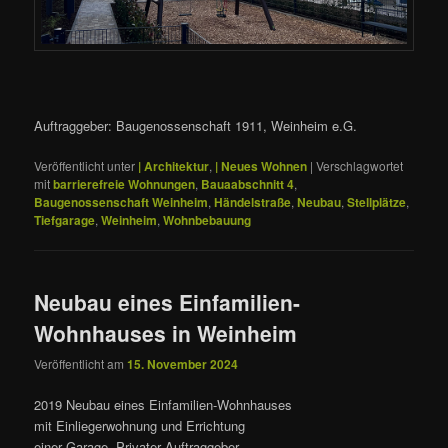
Auftraggeber: Baugenossenschaft 1911, Weinheim e.G.
Veröffentlicht unter
| Architektur
,
| Neues Wohnen
|
Verschlagwortet
mit
barrierefreie Wohnungen
,
Bauaabschnitt 4
,
Baugenossenschaft Weinheim
,
Händelstraße
,
Neubau
,
Stellplätze
,
Tiefgarage
,
Weinheim
,
Wohnbebauung
Neubau eines Einfamilien-
Wohnhauses in Weinheim
Veröffentlicht am
15. November 2024
2019 Neubau eines Einfamilien-Wohnhauses
mit Einliegerwohnung und Errichtung
einer Garage. Privater Auftraggeber.