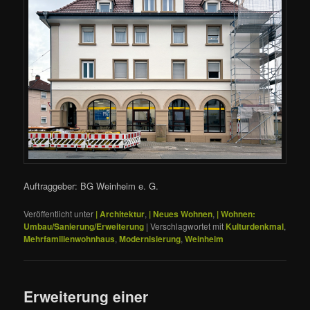
Auftraggeber: BG Weinheim e. G.
Veröffentlicht unter
| Architektur
,
| Neues Wohnen
,
| Wohnen:
Umbau/Sanierung/Erweiterung
|
Verschlagwortet mit
Kulturdenkmal
,
Mehrfamilienwohnhaus
,
Modernisierung
,
Weinheim
Erweiterung einer