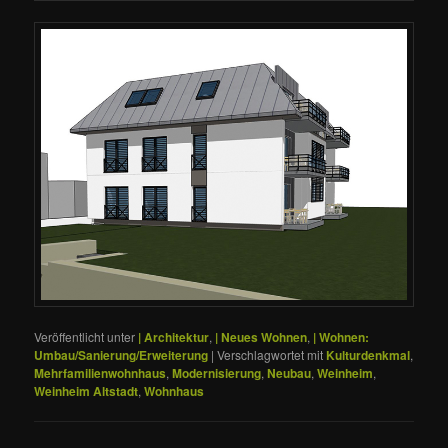
Veröffentlicht unter
| Architektur
,
| Neues Wohnen
,
| Wohnen:
Umbau/Sanierung/Erweiterung
|
Verschlagwortet mit
Kulturdenkmal
,
Mehrfamilienwohnhaus
,
Modernisierung
,
Neubau
,
Weinheim
,
Weinheim Altstadt
,
Wohnhaus