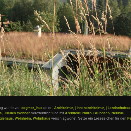
rag wurde von
dagmar_hus
unter
| Architektur
,
| Innenarchitektur
,
| Landschaftsar
s
,
| Neues Wohnen
veröffentlicht und mit
Architekturbüro
,
Gründach
,
Neubau
,
rgiehaus
,
Weinheim
,
Wohnhaus
verschlagwortet. Setze ein Lesezeichen für den
Pe