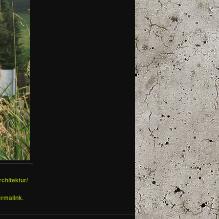
chitektur/
rmalink
.