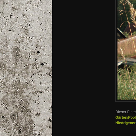
Dieser Eint
Gärten/Pool
NIedrigene