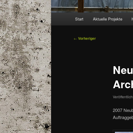
Hauptmenü
Start
Aktuelle Projekte
Beitragsnavigation
←
Vorheriger
Neu
Arc
Veröffentlic
2007 Neuba
Auftraggeb