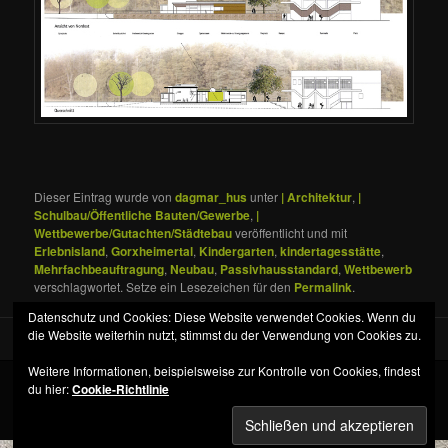
Dieser Eintrag wurde von
dagmar_hus
unter
| Architektur
,
|
Schulbau/Öffentliche Bauten/Gewerbe
,
|
Wettbewerbe/Gutachten/Städtebau
veröffentlicht und mit
Erlebnisland
,
Gorxheimertal
,
Kindergarten
,
kindertagesstätte
,
Mehrfachbeauftragung
,
Neubau
,
Passivhausstandard
,
Wettbewerb
verschlagwortet. Setze ein Lesezeichen für den
Permalink
.
Datenschutz und Cookies: Diese Website verwendet Cookies. Wenn du
die Website weiterhin nutzt, stimmst du der Verwendung von Cookies zu.
Weitere Informationen, beispielsweise zur Kontrolle von Cookies, findest
du hier:
Cookie-Richtlinie
Datenschutz
Stolz präsentiert von WordPress