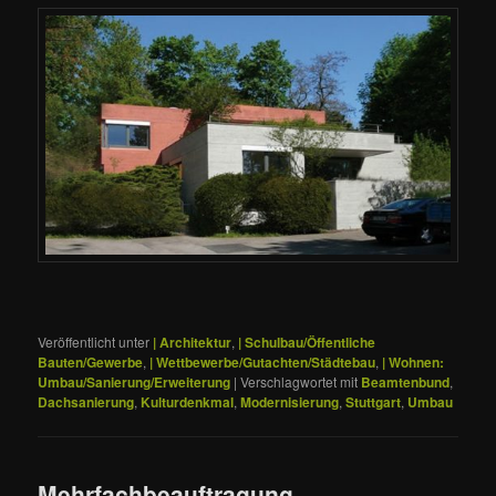
Veröffentlicht unter
| Architektur
,
| Schulbau/Öffentliche
Bauten/Gewerbe
,
| Wettbewerbe/Gutachten/Städtebau
,
| Wohnen:
Umbau/Sanierung/Erweiterung
|
Verschlagwortet mit
Beamtenbund
,
Dachsanierung
,
Kulturdenkmal
,
Modernisierung
,
Stuttgart
,
Umbau
Mehrfachbeauftragung