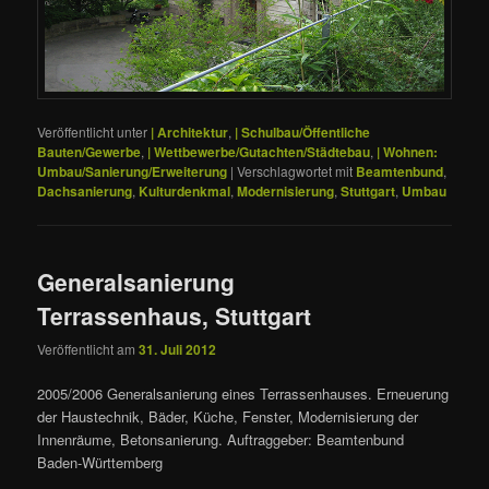
Veröffentlicht unter
| Architektur
,
| Schulbau/Öffentliche
Bauten/Gewerbe
,
| Wettbewerbe/Gutachten/Städtebau
,
| Wohnen:
Umbau/Sanierung/Erweiterung
|
Verschlagwortet mit
Beamtenbund
,
Dachsanierung
,
Kulturdenkmal
,
Modernisierung
,
Stuttgart
,
Umbau
Generalsanierung
Terrassenhaus, Stuttgart
Veröffentlicht am
31. Juli 2012
2005/2006 Generalsanierung eines Terrassenhauses. Erneuerung
der Haustechnik, Bäder, Küche, Fenster, Modernisierung der
Innenräume, Betonsanierung. Auftraggeber: Beamtenbund
Baden-Württemberg