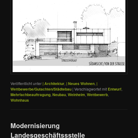
Veröffentlicht unter
| Architektur
,
| Neues Wohnen
,
|
Wettbewerbe/Gutachten/Städtebau
|
Verschlagwortet mit
Entwurf
,
Mehrfachbeauftragung
,
Neubau
,
Weinheim
,
Wettbewerb
,
Wohnhaus
Modernisierung
Landesgeschäftssstelle