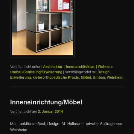
Veröffentlicht unter
| Architektur
,
| Innenarchitektur
,
| Wohnen:
Umbau/Sanierung/Erweiterung
|
Verschlagwortet mit
Design
,
Erweiterung
,
kieferorthopädische Praxis
,
Möbel
,
Umbau
,
Weinheim
Inneneinrichtung/Möbel
Veröffentlicht am
2. Januar 2014
Multifunktionsmöbel, Design: M. Hallmann, privater Auftraggeber.
Weinheim.