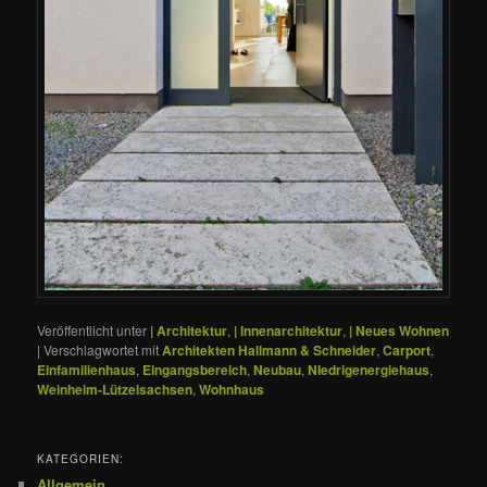
Veröffentlicht unter
| Architektur
,
| Innenarchitektur
,
| Neues Wohnen
|
Verschlagwortet mit
Architekten Hallmann & Schneider
,
Carport
,
Einfamilienhaus
,
Eingangsbereich
,
Neubau
,
NIedrigenergiehaus
,
Weinheim-Lützelsachsen
,
Wohnhaus
KATEGORIEN:
Allgemein