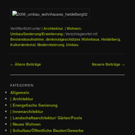
Veröffentlicht unter
| Architektur
,
| Wohnen:
Umbau/Sanierung/Erweiterung
|
Verschlagwortet mit
Bestandsaufnahme
,
denkmalgeschützes Wohnhaus
,
Heidelberg
,
Kulturdenkmal
,
Modernisierung
,
Umbau
Beitragsnavigation
←
Ältere Beiträge
Neuere Beiträge
→
KATEGORIEN:
Allgemein
| Architektur
| Energetische Sanierung
| Innenarchitektur
| Landschaftsarchitektur/ Gärten/Pools
| Neues Wohnen
| Schulbau/Öffentliche Bauten/Gewerbe