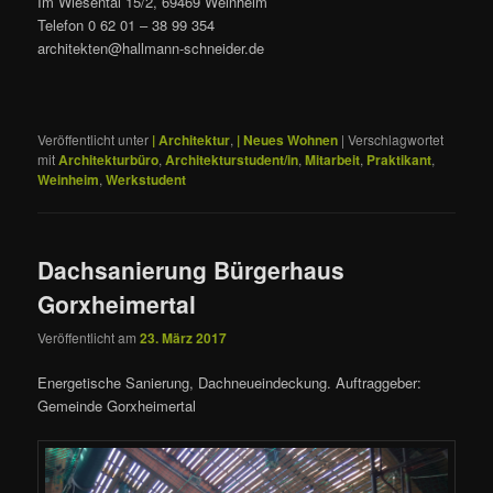
Im Wiesental 15/2, 69469 Weinheim
Telefon 0 62 01 – 38 99 354
architekten@hallmann-schneider.de
Veröffentlicht unter
| Architektur
,
| Neues Wohnen
|
Verschlagwortet
mit
Architekturbüro
,
Architekturstudent/in
,
Mitarbeit
,
Praktikant
,
Weinheim
,
Werkstudent
Dachsanierung Bürgerhaus
Gorxheimertal
Veröffentlicht am
23. März 2017
Energetische Sanierung, Dachneueindeckung. Auftraggeber:
Gemeinde Gorxheimertal