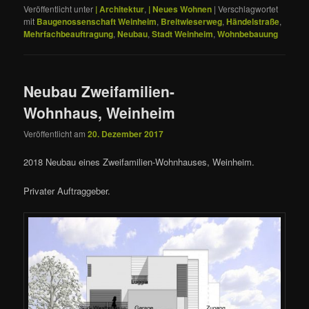
Veröffentlicht unter
| Architektur
,
| Neues Wohnen
|
Verschlagwortet
mit
Baugenossenschaft Weinheim
,
Breitwieserweg
,
Händelstraße
,
Mehrfachbeauftragung
,
Neubau
,
Stadt Weinheim
,
Wohnbebauung
Neubau Zweifamilien-
Wohnhaus, Weinheim
Veröffentlicht am
20. Dezember 2017
2018 Neubau eines Zweifamilien-Wohnhauses, Weinheim.
Privater Auftraggeber.