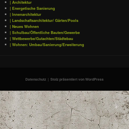
| Architektur
| Energetische Sanierung
| Innenarchitektur
| Landschaftsarchitektur/ Gärten/Pools
| Neues Wohnen
| Schulbau/Öffentliche Bauten/Gewerbe
| Wettbewerbe/Gutachten/Städtebau
| Wohnen: Umbau/Sanierung/Erweiterung
Datenschutz
Stolz präsentiert von WordPress