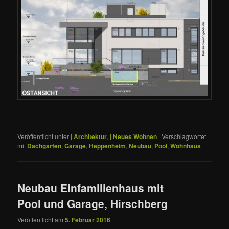
Veröffentlicht unter
| Architektur
,
| Neues Wohnen
|
Verschlagwortet
mit
Dachgarten
,
Garage
,
Heppenheim
,
Neubau
,
Pool
,
Wohnhaus
Neubau Einfamilienhaus mit
Pool und Garage, Hirschberg
Veröffentlicht am
5. Februar 2016