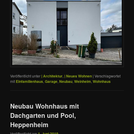
Veröffentlicht unter
| Architektur
,
| Neues Wohnen
|
Verschlagwortet
mit
Einfamilienhaus
,
Garage
,
Neubau
,
Weinheim
,
Wohnhaus
Neubau Wohnhaus mit
Dachgarten und Pool,
Heppenheim
Veröffentlicht am
1. Juni 2019