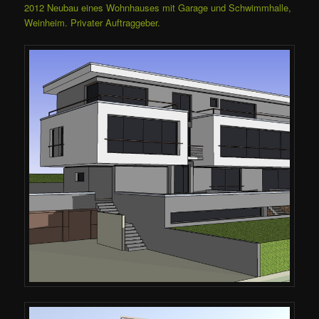
2012 Neubau eines Wohnhauses mit Garage und Schwimmhalle,
Weinheim. Privater Auftraggeber.