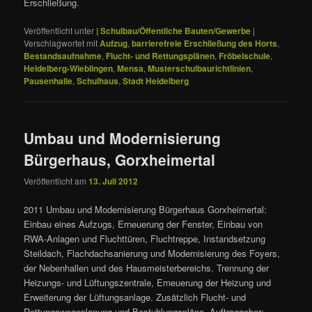
Erschließung.
Veröffentlicht unter
| Schulbau/Öffentliche Bauten/Gewerbe
|
Verschlagwortet mit
Aufzug
,
barrierefreie Erschließung des Horts
,
Bestandsaufnahme
,
Flucht- und Rettungsplänen
,
Fröbelschule
,
Heidelberg-Wieblingen
,
Mensa
,
Musterschulbaurichtlinien
,
Pausenhalle
,
Schulhaus
,
Stadt Heidelberg
Umbau und Modernisierung
Bürgerhaus, Gorxheimertal
Veröffentlicht am
13. Juli 2012
2011 Umbau und Modernisierung Bürgerhaus Gorxheimertal:
Einbau eines Aufzugs, Erneuerung der Fenster, Einbau von
RWA-Anlagen und Fluchttüren, Fluchtreppe, Instandsetzung
Steildach, Flachdachsanierung und Modernisierung des Foyers,
der Nebenhallen und des Hausmeisterbereichs. Trennung der
Heizungs- und Lüftungszentrale, Erneuerung der Heizung und
Erweiterung der Lüftungsanlage. Zusätzlich Flucht- und
Rettungswegeplanung und Bestuhlungspläne. Auftraggeber: