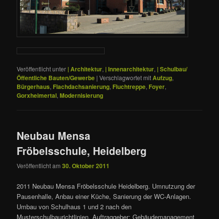
Veröffentlicht unter
| Architektur
,
| Innenarchitektur
,
| Schulbau/
Öffentliche Bauten/Gewerbe
|
Verschlagwortet mit
Aufzug
,
Bürgerhaus
,
Flachdachsanierung
,
Fluchtreppe
,
Foyer
,
Gorxheimertal
,
Modernisierung
Neubau Mensa
Fröbelsschule, Heidelberg
Veröffentlicht am
30. Oktober 2011
2011 Neubau Mensa Fröbelsschule Heidelberg. Umnutzung der
Pausenhalle, Anbau einer Küche, Sanierung der WC-Anlagen.
Umbau von Schulhaus 1 und 2 nach den
Musterschulbaurichtlinien. Auftraggeber: Gebäudemanagement