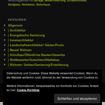
Verschlagwortet mit
Garage
,
Modernisierung
,
Schwimmhalle
,
Stellplatz
,
Weinheim
,
Wohnhaus
KATEGORIEN:
Allgemein
| Architektur
| Energetische Sanierung
| Innenarchitektur
| Landschaftsarchitektur/ Gärten/Pools
| Neues Wohnen
| Schulbau/Öffentliche Bauten/Gewerbe
| Wettbewerbe/Gutachten/Städtebau
| Wohnen: Umbau/Sanierung/Erweiterung
Datenschutz und Cookies: Diese Website verwendet Cookies. Wenn du
die Website weiterhin nutzt, stimmst du der Verwendung von Cookies zu.
Weitere Informationen, beispielsweise zur Kontrolle von Cookies, findest
du hier:
Cookie-Richtlinie
Datenschutz
Stolz präsentiert von WordPress