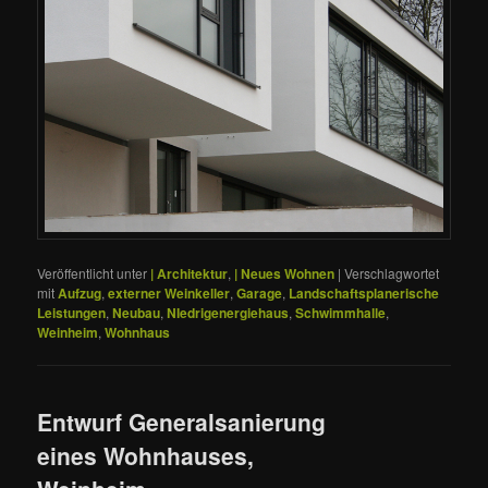
Veröffentlicht unter
| Architektur
,
| Neues Wohnen
|
Verschlagwortet
mit
Aufzug
,
externer Weinkeller
,
Garage
,
Landschaftsplanerische
Leistungen
,
Neubau
,
NIedrigenergiehaus
,
Schwimmhalle
,
Weinheim
,
Wohnhaus
Entwurf Generalsanierung
eines Wohnhauses,